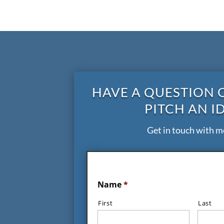
HAVE A QUESTION 
PITCH AN I
Get in touch with m
Name
*
First
Last