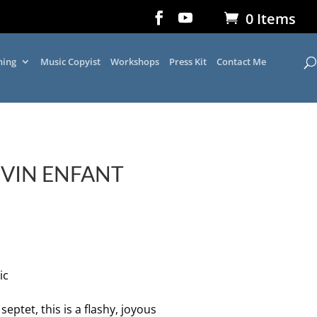
0 Items
ning
Music Copyist
Workshops
Press Kit
Contact Me
DIVIN ENFANT
ic
eptet, this is a flashy, joyous